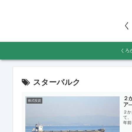
く
くろ
スターバルク
２
株式投資
ア
２か
て、
年前