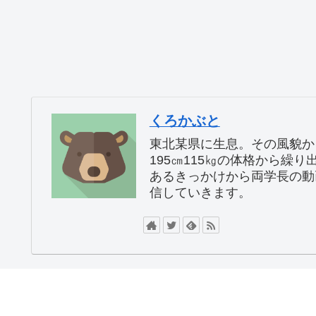
くろかぶと
東北某県に生息。その風貌か
195㎝115㎏の体格から繰
あるきっかけから両学長の動
信していきます。