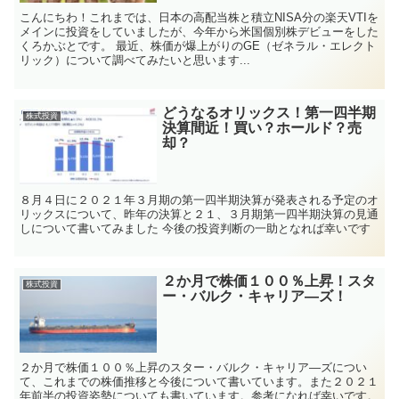
こんにちわ！これまでは、日本の高配当株と積立NISA分の楽天VTIを
メインに投資をしていましたが、今年から米国個別株デビューをした
くろかぶとです。 最近、株価が爆上がりのGE（ゼネラル・エレクト
リック）について調べてみたいと思います...
どうなるオリックス！第一四半期
株式投資
決算間近！買い？ホールド？売
却？
８月４日に２０２１年３月期の第一四半期決算が発表される予定のオ
リックスについて、昨年の決算と２１、３月期第一四半期決算の見通
しについて書いてみました 今後の投資判断の一助となれば幸いです
２か月で株価１００％上昇！スタ
株式投資
ー・バルク・キャリア―ズ！
２か月で株価１００％上昇のスター・バルク・キャリア―ズについ
て、これまでの株価推移と今後について書いています。また２０２１
年前半の投資姿勢についても書いています。参考になれば幸いです。