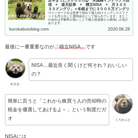
定年までに３０００万②「米国株インデックス投
信 × 楽天証券 × 積立NISA × 月３３３
３３ドングリ」＝冬眠までに３０００万ドングリ
ヴァンガード社は世界で初めて個人向けインデックスファ
ンドを売り出した運用会社として知られています。またこ
の会社は手数料が低いことで個人投資家から根強い人気が
あります。
kurokabutoblog.com
2020.06.28
最後に一番重要なのが
「積立NISA」
です
NISA…最近良く聞くけど何それ？おいしい
の？
れさお
簡単に言うと「これから株買う人の売却時の
税金を優遇してあげるよ～」という制度だガ
オ
くろかぶと
NISAには