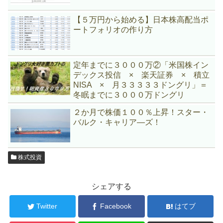
【５万円から始める】日本株高配当ポ
ートフォリオの作り方
定年までに３０００万②「米国株イン
デックス投信 × 楽天証券 × 積立
NISA × 月３３３３３ドングリ」＝
冬眠までに３０００万ドングリ
２か月で株価１００％上昇！スター・
バルク・キャリア―ズ！
株式投資
シェアする
Twitter
Facebook
はてブ