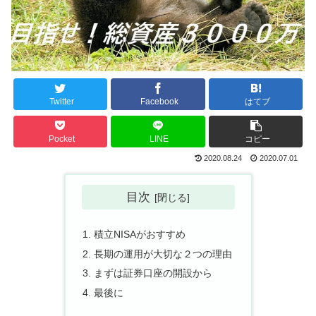
Twitter
Facebook
はてブ
Pocket
LINE
コピー
2020.08.24
2020.07.01
目次
積立NISAがおすすめ
長期の運用が大切な２つの理由
まずは証券口座の開設から
最後に