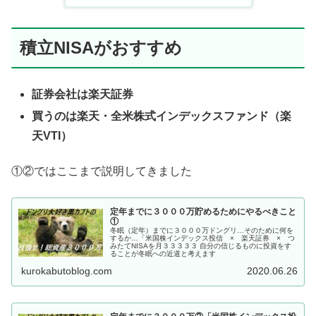
積立NISAがおすすめ
証券会社は楽天証券
買うのは楽天・全米株式インデックスファンド（楽
天VTI）
①②ではここまで説明してきました
定年までに３０００万貯めるためにやるべきこと
①
冬眠（定年）までに３０００万ドングリ…そのために何を
するか…「米国株インデックス投信 × 楽天証券 × つ
みたてNISAを月３３３３３ 自分の信じるものに投資をす
ることが冬眠への近道と考えます
kurokabutoblog.com
2020.06.26